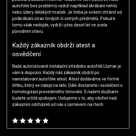
autofólie bez problémů vydrží například škrábání nehtů
nebo údery dětských hraček. Je třeba je ovšem chránit od
poškrábání stran tvrdých či ostrých předmětů. Pokud k
tomu však nedojde, vydrží i přes deset let ve zcela
původním stavu.
Každý zákazník obdrží atest a
osvědčení
Naše autorizované instalační středisko autofólií Llumar je
vám k dispozici. Každý náš zákazník obdrží po
nainstalování autofólie atest. Atest dodáváme ve formě
štítku, který se nalepí na sklo. Dále dostanete i osvědčení o
homologizaci provedeného tónování. S našimi službami
budete určitě spokojeni. Usilujeme o to, aby všichni naši
zákazníci odcházeli od nás s úsměvem na rtech.