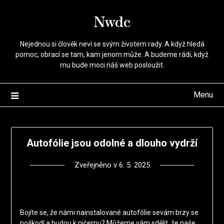
Přejdi
Nwdc
na
obsah
Nejednou si člověk neví se svým životem rady. A když hledá
pomoc, obrací se tam, kam jenom může. A budeme rádi, když
mu bude moci náš web posloužit.
Menu
Autofólie jsou odolné a dlouho vydrží
Zveřejněno v
6. 5. 2025
Bojíte se, že námi nainstalované
autofólie
sevám brzy se
poškodí a budou k ničemu? Můžeme vám sdělit, že naše