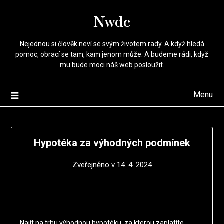
Přejdi
Nwdc
na
obsah
Nejednou si člověk neví se svým životem rady. A když hledá
pomoc, obrací se tam, kam jenom může. A budeme rádi, když
mu bude moci náš web posloužit.
Menu
Hypotéka za výhodných podmínek
Zveřejněno v
14. 4. 2024
Najít na trhu výhodnou hypotéku, za kterou zaplatíte