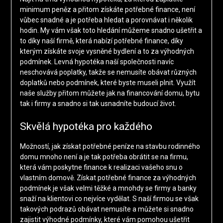
minimum peněz a přitom získáte potřebné finance, není
vůbec snadné a je potřeba hledat a porovnávat i několik
hodin. My vám však toto hledání můžeme snadno ušetřit a
to díky naší firmě, která nabízí potřebné finance, díky
kterým získáte svoje vysněné bydlení a to za výhodných
podmínek.
Levná hypotéka
naší společnosti navíc
neschovává poplatky, takže se nemusíte obávat různých
doplatků nebo podmínek, které byste museli plnit. Využít
naše služby přitom můžete jak na financování domu, bytu
tak i firmy a snadno si tak usnadníte budoucí život.
Skvělá hypotéka pro každého
Možností, jak získat potřebné peníze na stavbu rodinného
domu mnoho není a je tak potřeba obrátit se na firmu,
která vám poskytne finance k realizaci vašeho snu o
vlastním domově. Získat potřebné finance za výhodných
podmínek je však velmi těžké a mnohdy se firmy a banky
snaží na klientovi co nejvíce vydělat. S naší firmou se však
takových podrazů obávat nemusíte a můžete si snadno
zajistit výhodné podmínky, které vám pomohou ušetřit