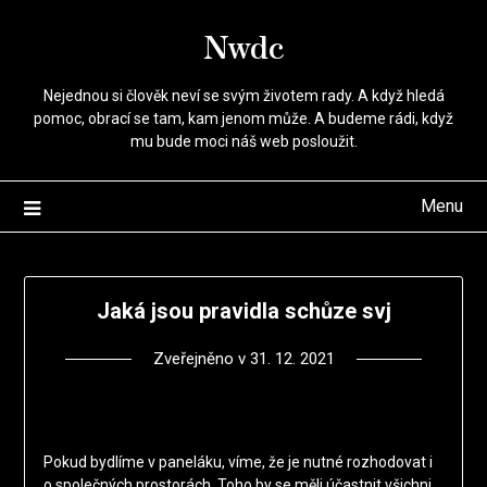
Přejdi
Nwdc
na
obsah
Nejednou si člověk neví se svým životem rady. A když hledá
pomoc, obrací se tam, kam jenom může. A budeme rádi, když
mu bude moci náš web posloužit.
Menu
Jaká jsou pravidla schůze svj
Zveřejněno v
31. 12. 2021
Pokud bydlíme v paneláku, víme, že je nutné rozhodovat i
o společných prostorách. Toho by se měli účastnit všichni