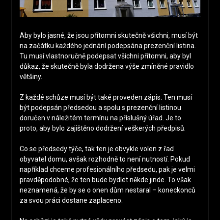
Aby bylo jasné, že jsou přítomni skutečně všichni, musí být
na začátku každého jednání podepsána prezenční listina.
Tu musí vlastnoručně podepsat všichni přítomni, aby byl
důkaz, že skutečně byla dodržena výše zmíněné pravidlo
většiny.
Z každé schůze musí být také proveden zápis. Ten musí
být podepsán předsedou a spolu s prezenční listinou
doručen v náležitém termínu na příslušný úřad. Je to
proto, aby bylo zajištěno dodržení veškerých předpisů.
Co se předsedy týče, tak ten je obvykle volen z řad
obyvatel domu, avšak rozhodně to není nutností. Pokud
například chceme profesionálního předsedu, pak je velmi
pravděpodobné, že ten bude bydlet někde jinde. To však
neznamená, že by se o onen dům nestaral – koneckonců
za svou práci dostane zaplaceno.