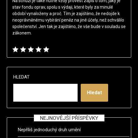
Na schůzi je také nutné vždy provést zápis o tom, jaký je
stav fondu oprav, spolu s výdaji, které byly za minulé
období vynaloženy a proč. Tím je zajištěno, že nedojde k
neoprávněnému vybírání peněz na jiné účely, než schválilo
společenství. Jen tak je zajištěno, že vše bude v souladu se
zákonem.
HLEDAT
Hledat
NEJNOVĚJŠÍ PŘÍSPĚVKY
Nepříliš jednoduchý druh umění