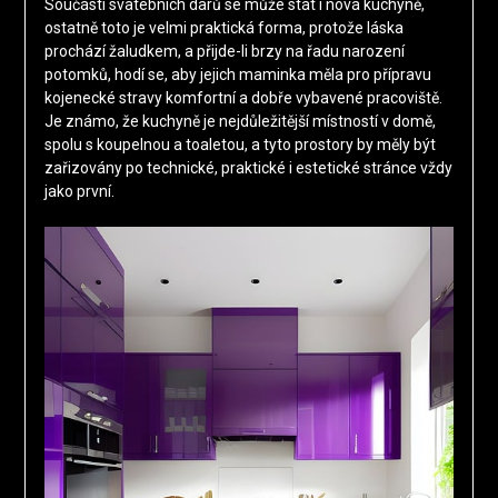
Součástí svatebních darů se může stát i nová kuchyně,
ostatně toto je velmi praktická forma, protože láska
prochází žaludkem, a přijde-li brzy na řadu narození
potomků, hodí se, aby jejich maminka měla pro přípravu
kojenecké stravy komfortní a dobře vybavené pracoviště.
Je známo, že kuchyně je nejdůležitější místností v domě,
spolu s koupelnou a toaletou, a tyto prostory by měly být
zařizovány po technické, praktické i estetické stránce vždy
jako první.