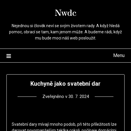
Přejdi
Nwdc
na
obsah
Nejednou si člověk neví se svým životem rady. A když hledá
pomoc, obrací se tam, kam jenom může. A budeme rádi, když
mu bude moci náš web posloužit.
Menu
Kuchyně jako svatební dar
Zveřejněno v
30. 7. 2024
Svatební dary mívají mnoho podob, při této příležitosti lze
darovat novomanželům takřka cokoli, počínaje domácími