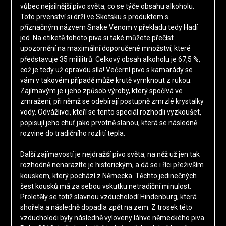
vůbec nejsilnější pivo světa, co se týče obsahu alkoholu.
Toto prvenství si drží ve Skotsku s produktem s
příznačným názvem Snake Venom v překladu tedy Hadí
jed. Na etiketě tohoto piva si také můžete přečíst
upozornění na maximální doporučené množství, které
představuje 35 mililitrů. Celkový obsah alkoholu je 67,5 %,
což je tedy už opravdu síla! Večerní pivo s kamarády se
vám v takovém případě může krutě vymknout z rukou.
Zajímavým je i jeho způsob výroby, který spočívá ve
zmražení, při němž se odebírají postupně zmrzlé krystalky
vody. Odvážlivci, kteří se tento speciál rozhodli vyzkoušet,
popisují jeho chuť jako prvotně slanou, která se následně
rozvine do tradičního rozlití tepla.
Další zajímavostí je nejdražší pivo světa, na něž už jen tak
rozhodně nenarazíte je historickým, a dá se i říci přeživším
kouskem, který pochází z Německa. Těchto jedinečných
šest kousků má za sebou vskutku netradiční minulost.
Proletěly se totiž slavnou vzducholodí Hindenburg, která
shořela a následně dopadla zpět na zem. Z trosek této
vzducholodi byly následně vyloveny láhve německého piva.