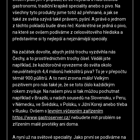
gastronomii, tradiční krajské speciality anebo o pivo. Na
všechny tyto produkty jsme totiž až přehnaně, a jak se
také ze světa ozývá také právem, pyšní. A právě o jednom
z těchto pokladů bude dnes řeč. Konkrétně se jedná o pivo,
na které se ovšem podíváme z celosvětového hlediska a
představíme si ty nejlepší a nejznámější speciály.
Na začátek dovolte, abych ještě trochu vyzdvihla nás
Čechy, a to prostřednictvím trochy čísel. Věděli jste
například, že každoročně vyvezeme do světa okolo
neuvěřitelných 4,4 milionů hektolitrů piva? To je v přepočtu
téměř 900 půllitrů. A to není zrovna málo! Velkým
pozitivem pro nás také je, že se toto číslo každičkým
rokem zvyšuje. Na našem pivu si tak můžou pochutnat
například v Brazílii, u našich sousedů na Slovensku, v Peru,
v Německu, ve Švédsku, v Polsku, v Jižní Koreji anebo třeba
v Rusku. Ovšem s
levným výčepním zařízením
https://www.gastroserver.cz/
nebudete mít problém se
zřízením malé pivotéky ani doma.
A nyní už na světové speciality. Jako první se podíváme na