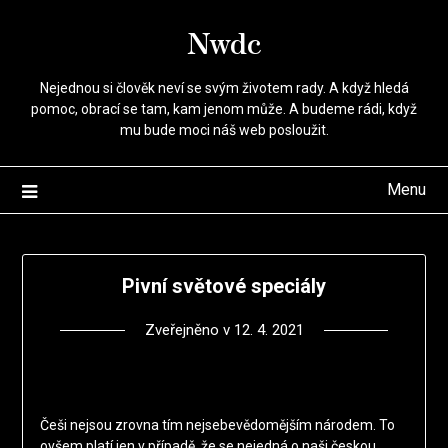
Přejdi
Nwdc
na
obsah
Nejednou si člověk neví se svým životem rady. A když hledá
pomoc, obrací se tam, kam jenom může. A budeme rádi, když
mu bude moci náš web posloužit.
Menu
Pivní světové speciály
Zveřejněno v
12. 4. 2021
Češi nejsou zrovna tím nejsebevědomějším národem. To
ovšem platí jen v případě, že se nejedná o naši českou