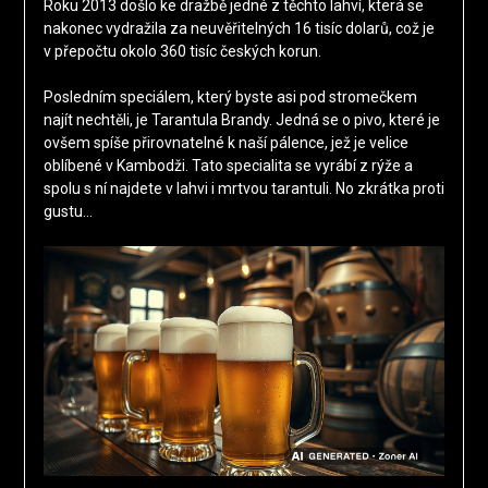
Roku 2013 došlo ke dražbě jedné z těchto lahví, která se
nakonec vydražila za neuvěřitelných 16 tisíc dolarů, což je
v přepočtu okolo 360 tisíc českých korun.
Posledním speciálem, který byste asi pod stromečkem
najít nechtěli, je Tarantula Brandy. Jedná se o pivo, které je
ovšem spíše přirovnatelné k naší pálence, jež je velice
oblíbené v Kambodži. Tato specialita se vyrábí z rýže a
spolu s ní najdete v lahvi i mrtvou tarantuli. No zkrátka proti
gustu…