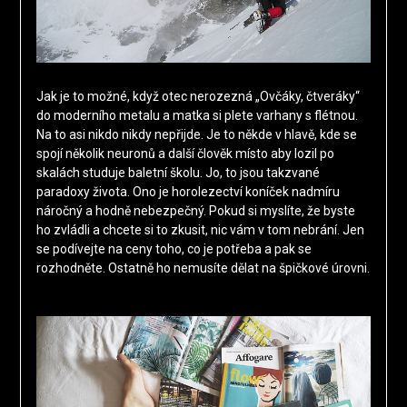
Jak je to možné, když otec nerozezná „Ovčáky, čtveráky“
do moderního metalu a matka si plete varhany s flétnou.
Na to asi nikdo nikdy nepřijde. Je to někde v hlavě, kde se
spojí několik neuronů a další člověk místo aby lozil po
skalách studuje baletní školu. Jo, to jsou takzvané
paradoxy života. Ono je horolezectví koníček nadmíru
náročný a hodně nebezpečný. Pokud si myslíte, že byste
ho zvládli a chcete si to zkusit, nic vám v tom nebrání. Jen
se podívejte na ceny toho, co je potřeba a pak se
rozhodněte. Ostatně ho nemusíte dělat na špičkové úrovni.