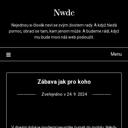
Přejdi
Nwdc
na
obsah
Nejednou si člověk neví se svým životem rady. A když hledá
pomoc, obrací se tam, kam jenom může. A budeme rádi, když
mu bude moci náš web posloužit.
Menu
Zábava jak pro koho
Zveřejněno v
24. 9. 2024
V dnešní době je moderní neustále čumět do mobilu. Někdy