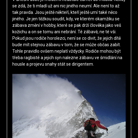
se zdá, že ti mladí už ani nic jiného neumí. Ale není to až
tak pravda. Jsou ještě někteří, kteří ještě umí také něco
jiného. Je jen těžkou soudit, kdy, ve kterém okamžiku se
zábava změní v hobby, které se pak drží člověka jako veš
kožichu a on se tomu ani nebrání. Té zábavě, ne té vši.
Pokud jsou rodiče horolezci, není se co divit, že jejich dítě
bude mít stejnou zábavu v tom, že se může občas zabít.
Tohle pravidlo ovšem neplatí vždycky. Rodiče mohou být
třeba ragbisté a jejich syn nalezne zábavu ve šmidlání na
housle a projevu snahy stát se dirigentem.