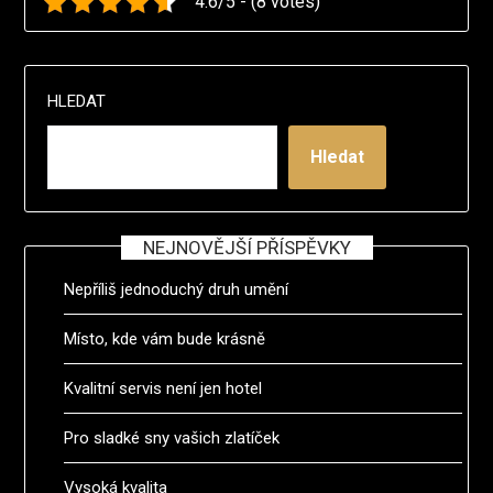
4.6/5 - (8 votes)
HLEDAT
Hledat
NEJNOVĚJŠÍ PŘÍSPĚVKY
Nepříliš jednoduchý druh umění
Místo, kde vám bude krásně
Kvalitní servis není jen hotel
Pro sladké sny vašich zlatíček
Vysoká kvalita