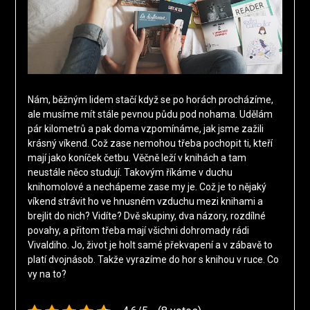
Nám, běžným lidem stačí když se po horách procházíme,
ale musíme mít stále pevnou půdu pod nohama. Udělám
pár kilometrů a pak doma vzpomínáme, jak jsme zažili
krásný víkend. Což zase nemohou třeba pochopit ti, kteří
mají jako koníček četbu. Věčně leží v knihách a tam
neustále něco studují. Takovým říkáme v duchu
knihomolové a nechápeme zase my je. Což je to nějaký
víkend strávit ho ve hnusném vzduchu mezi knihami a
brejlit do nich? Vidíte? Dvě skupiny, dva názory, rozdílné
povahy, a přitom třeba mají všichni dohromady rádi
Vivaldiho. Jo, život je holt samé překvapení a v zábavě to
platí dvojnásob. Takže vyrazíme do hor s knihou v ruce. Co
vy na to?