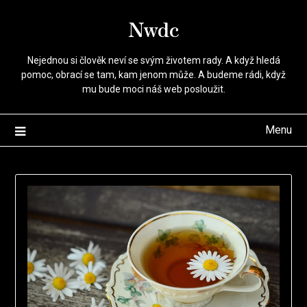
Přejdi
Nwdc
na
obsah
Nejednou si člověk neví se svým životem rady. A když hledá
pomoc, obrací se tam, kam jenom může. A budeme rádi, když
mu bude moci náš web posloužit.
Menu