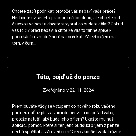
Chcete začít podnikat, protože vás nebaví vaše práce?
Nechcete už sedět v práci po určitou dobu, ale chcete mít
časovou volnost a chcete si vybrat co budete dělat? Pokud
vás to ž v práci nebaví a cítíte že vás to táhne spíše k
podnikání, rozhodně není na co čekat. Záleží ovšem na
tom, v čem…
Táto, pojď už do penze
Zveřejněno v
22. 11. 2024
Přemlouváte vždy se vstupem do nového roku vašeho
partnera, ať už jde za vámi do penze a on pořád váhá,
protože netuší, jaký bude jeho příjem? Ukažte mu naši
aplikaci, pomocí které si ten jeho budoucí příjem z penze
nechá spočítat a zároveň si může vyzkoušet zadat různé