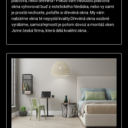
plastová, nebo dřevěná? Pokud vám nebudou plastová
okna vyhovovat buď z estetického hlediska, nebo vy sami
je prostě nechcete, pořiďte si dřevěná okna. My vám
nabízíme okna té nejvyšší kvality.Dřevěná okna osobně
vyrábíme, samozřejmostí je potom dovoz a montáž oken.
Jsme česká firma, která dělá kvalitní okna…