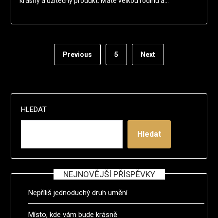
krásný a užitečný produkt. Máte velkou rodinu a…
Previous
5
Next
HLEDAT
Hledat
NEJNOVĚJŠÍ PŘÍSPĚVKY
Nepříliš jednoduchý druh umění
Místo, kde vám bude krásně