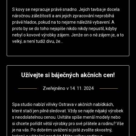
S kovy se nepracuje právě snadno. Jejich tavba je docela
náročnou záležitostí a ani jejich zpracování neprobíhá
právě hladce, pokud na to nejsme náležitě vybavení. A
proto by se do toho nejspíše nikdo nikdy nepustil, kdyby
nebyl o kovové výrobky zájem. Jenže on o ně zájem je, a to
velký, a není tudíž divu, že…
Užívejte si báječných akčních cen!
Zveřejněno v
14. 11. 2024
Spa studio nabízí vířivky Ostrava v akčních nabídkách,
které stačí jen pilně sledovat. Vždy se najde nějaký výrobek
s neodolatelnou cenou. Uvítáte spíše menší modely nebo
si chcete pořídit větší výrobky pro své přátele a rodinu? Vše
je na vás. Po dobrém uvážení si jistě zvolíte skvostný,