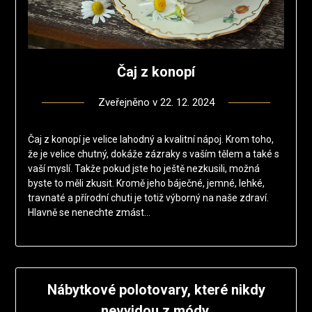
Čaj z konopí
Zveřejněno v
22. 12. 2024
Čaj z konopí je velice lahodný a kvalitní nápoj. Krom toho,
že je velice chutný, dokáže zázraky s vaším tělem a také s
vaší myslí. Takže pokud jste ho ještě nezkusili, možná
byste to měli zkusit. Kromě jeho báječné, jemné, lehké,
travnaté a přírodní chuti je totiž výborný na naše zdraví.
Hlavně se nenechte zmást…
Nábytkové polotovary, které nikdy
nevyjdou z módy.